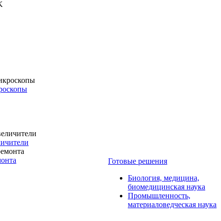
роскопы
личители
монта
Готовые решения
Биология, медицина,
биомедицинская наука
Промышленность,
материаловедческая наука