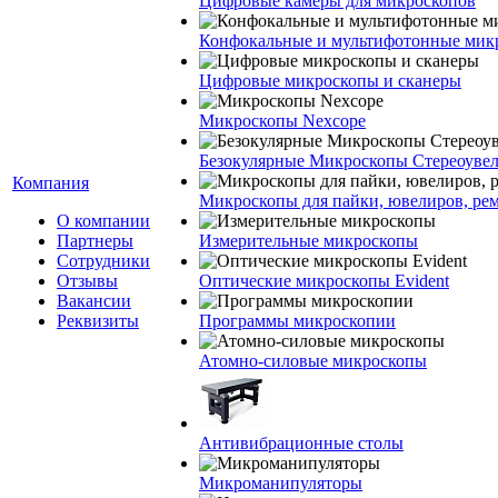
Цифровые камеры для микроскопов
Конфокальные и мультифотонные мик
Цифровые микроскопы и сканеры
Микроскопы Nexcope
Безокулярные Микроскопы Стереоуве
Компания
Микроскопы для пайки, ювелиров, ре
О компании
Партнеры
Измерительные микроскопы
Сотрудники
Отзывы
Оптические микроскопы Evident
Вакансии
Реквизиты
Программы микроскопии
Атомно-силовые микроскопы
Антивибрационные столы
Микроманипуляторы