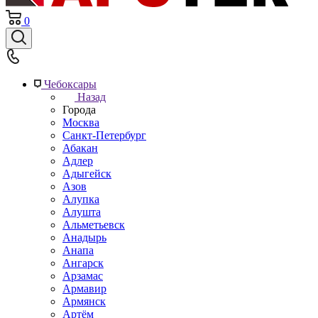
0
Чебоксары
Назад
Города
Москва
Санкт-Петербург
Абакан
Адлер
Адыгейск
Азов
Алупка
Алушта
Альметьевск
Анадырь
Анапа
Ангарск
Арзамас
Армавир
Армянск
Артём