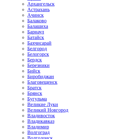
Архангельск
Астрахань
Ачинск
Балаково
Балашиха
Барнаул
Батайск
Бахчисарай
Белгород
Белогорск
Бердск
Березники
Бийск
Биробиджан
Благовещенск
Братск
Брянск
Бугульма
Великие Луки
Великий Новгород
Владивосток
Владикавказ
Владимир
Волгоград
Волгодонск