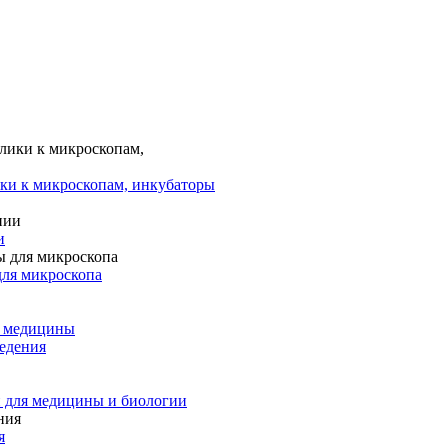
ки к микроскопам, инкубаторы
и
для микроскопа
и медицины
едения
 для медицины и биологии
я