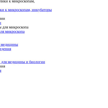
ки к микроскопам, инкубаторы
и
для микроскопа
и медицины
едения
 для медицины и биологии
я