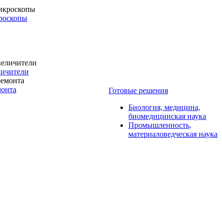
роскопы
личители
монта
Готовые решения
Биология, медицина,
биомедицинская наука
Промышленность,
материаловедческая наука