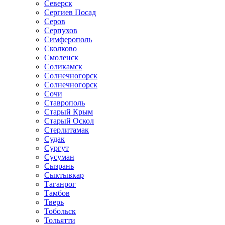
Северск
Сергиев Посад
Серов
Серпухов
Симферополь
Сколково
Смоленск
Соликамск
Солнечногорск
Солнечногорск
Сочи
Ставрополь
Старый Крым
Старый Оскол
Стерлитамак
Судак
Сургут
Сусуман
Сызрань
Сыктывкар
Таганрог
Тамбов
Тверь
Тобольск
Тольятти