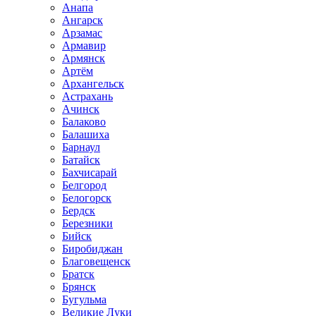
Анапа
Ангарск
Арзамас
Армавир
Армянск
Артём
Архангельск
Астрахань
Ачинск
Балаково
Балашиха
Барнаул
Батайск
Бахчисарай
Белгород
Белогорск
Бердск
Березники
Бийск
Биробиджан
Благовещенск
Братск
Брянск
Бугульма
Великие Луки