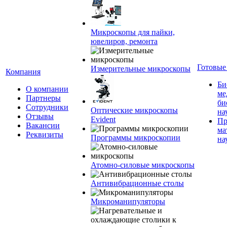
Микроскопы для пайки,
ювелиров, ремонта
Готовые
Измерительные микроскопы
Компания
Би
О компании
ме
Партнеры
би
Сотрудники
Оптические микроскопы
на
Отзывы
Evident
Пр
Вакансии
ма
Реквизиты
Программы микроскопии
на
Атомно-силовые микроскопы
Антивибрационные столы
Микроманипуляторы