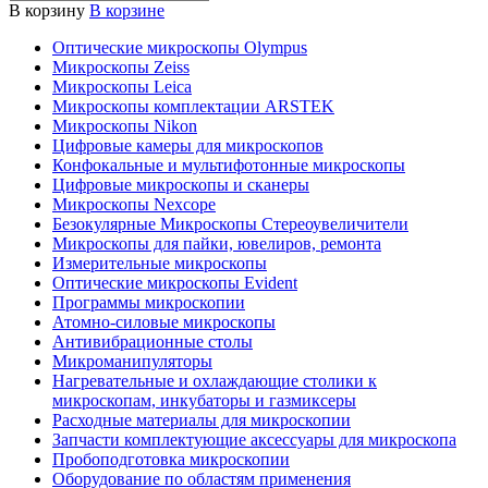
В корзину
В корзине
Оптические микроскопы Olympus
Микроскопы Zeiss
Микроскопы Leica
Микроскопы комплектации ARSTEK
Микроскопы Nikon
Цифровые камеры для микроскопов
Конфокальные и мультифотонные микроскопы
Цифровые микроскопы и сканеры
Микроскопы Nexcope
Безокулярные Микроскопы Стереоувеличители
Микроскопы для пайки, ювелиров, ремонта
Измерительные микроскопы
Оптические микроскопы Evident
Программы микроскопии
Атомно-силовые микроскопы
Антивибрационные столы
Микроманипуляторы
Нагревательные и охлаждающие столики к
микроскопам, инкубаторы и газмиксеры
Расходные материалы для микроскопии
Запчасти комплектующие аксессуары для микроскопа
Пробоподготовка микроскопии
Оборудование по областям применения