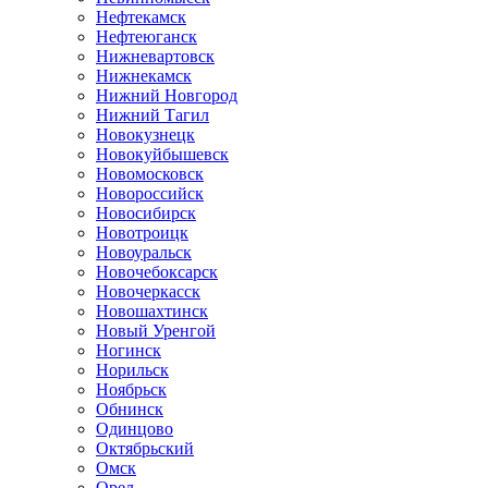
Нефтекамск
Нефтеюганск
Нижневартовск
Нижнекамск
Нижний Новгород
Нижний Тагил
Новокузнецк
Новокуйбышевск
Новомосковск
Новороссийск
Новосибирск
Новотроицк
Новоуральск
Новочебоксарск
Новочеркасск
Новошахтинск
Новый Уренгой
Ногинск
Норильск
Ноябрьск
Обнинск
Одинцово
Октябрьский
Омск
Орел