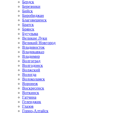
Бердск
Березники
Бийск
Биробиджан
Благовещенск
Братск
Брянск
Бугульма
Великие Луки
Великий Новгород
Владивосток
Владикавказ
Владимир
Волгоград
Волгодонск
Волжский
Вологда
Волоколамск
Воронеж
Воскресенск
Воткинск
Гатчина
Геленджик
Глазов
Горно-Алтайск