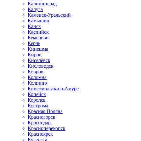
Калининград
Калуга
Каменск-Уральский
Камышин
Канск
Каспийск
Кемерово
Керчь
Кинешма
Киров
Киселёвск
Кисловодск
Ковров
Коломна
Колпино
Комсомольск-на-Амуре
Копейск
Королев
Кострома
Красная Поляна
Красногорск
Краснодар
Красноперекопск
Красноярск
Кудепста