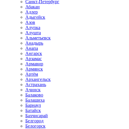
Санкт-Петербург
Абакан
Адлер
Адыгейск
Азов
Алупка
Алушта
Альметьевск
Анадырь
Анапа
Ангарск
Арзамас
Армавир
Армянск
Артём
Архангельск
Астрахань
Ачинск
Балаково
Балашиха
Барнаул
Батайск
Бахчисарай
Белгород
Белогорск