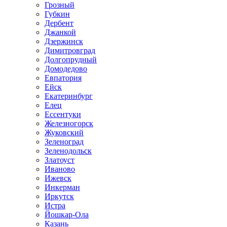
Грозный
Губкин
Дербент
Джанкой
Дзержинск
Димитровград
Долгопрудный
Домодедово
Евпатория
Ейск
Екатеринбург
Елец
Ессентуки
Железногорск
Жуковский
Зеленоград
Зеленодольск
Златоуст
Иваново
Ижевск
Инкерман
Иркутск
Истра
Йошкар-Ола
Казань