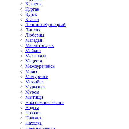
Кузнецк
Курган
Курск
Кызыл
Ленинск-Кузнецкий
Липецк
Люберцы
Магадан
Магнитогорск
Майкоп
Махачкала
Мацеста
Междуреченск
Миасс
Мичуринск
Можайск
Мурманск
Муром
Мытищи
Набережные Челны
Надым
Назрань
Нальчик
Находка
Невинномысск