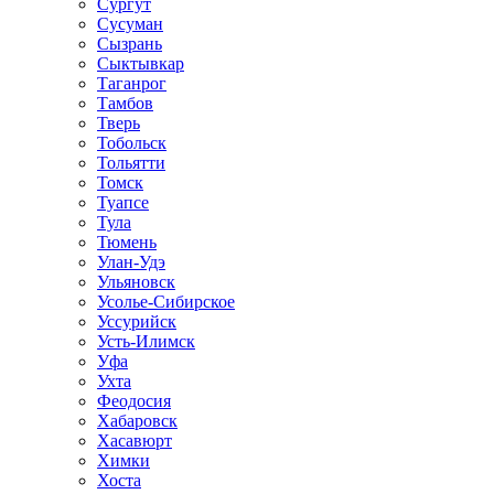
Сургут
Сусуман
Сызрань
Сыктывкар
Таганрог
Тамбов
Тверь
Тобольск
Тольятти
Томск
Туапсе
Тула
Тюмень
Улан-Удэ
Ульяновск
Усолье-Сибирское
Уссурийск
Усть-Илимск
Уфа
Ухта
Феодосия
Хабаровск
Хасавюрт
Химки
Хоста