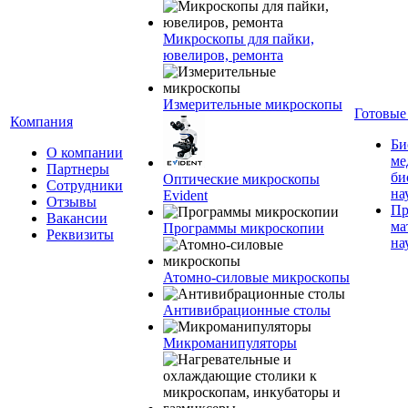
Микроскопы для пайки,
ювелиров, ремонта
Измерительные микроскопы
Готовые
Компания
Би
О компании
ме
Партнеры
би
Оптические микроскопы
Сотрудники
на
Evident
Отзывы
Пр
Вакансии
ма
Программы микроскопии
Реквизиты
на
Атомно-силовые микроскопы
Антивибрационные столы
Микроманипуляторы