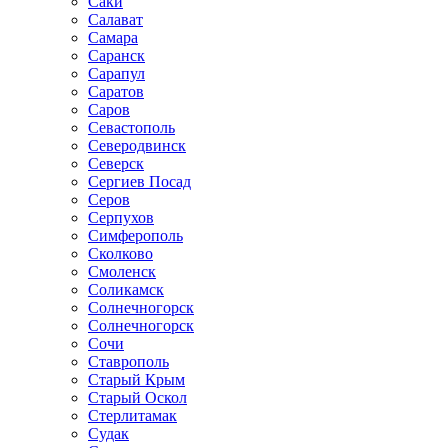
Саки
Салават
Самара
Саранск
Сарапул
Саратов
Саров
Севастополь
Северодвинск
Северск
Сергиев Посад
Серов
Серпухов
Симферополь
Сколково
Смоленск
Соликамск
Солнечногорск
Солнечногорск
Сочи
Ставрополь
Старый Крым
Старый Оскол
Стерлитамак
Судак