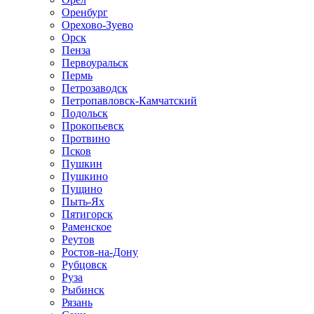
Оренбург
Орехово-Зуево
Орск
Пенза
Первоуральск
Пермь
Петрозаводск
Петропавловск-Камчатский
Подольск
Прокопьевск
Протвино
Псков
Пушкин
Пушкино
Пущино
Пыть-Ях
Пятигорск
Раменское
Реутов
Ростов-на-Дону
Рубцовск
Руза
Рыбинск
Рязань