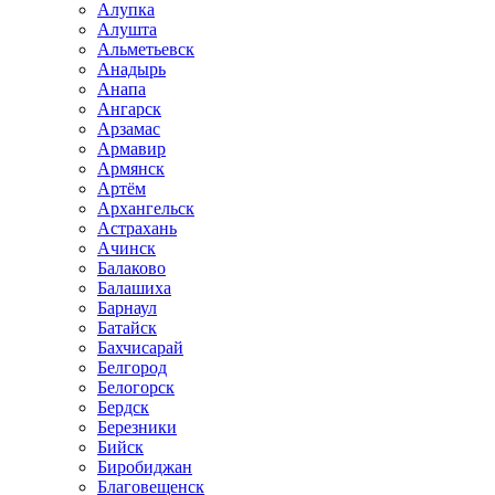
Алупка
Алушта
Альметьевск
Анадырь
Анапа
Ангарск
Арзамас
Армавир
Армянск
Артём
Архангельск
Астрахань
Ачинск
Балаково
Балашиха
Барнаул
Батайск
Бахчисарай
Белгород
Белогорск
Бердск
Березники
Бийск
Биробиджан
Благовещенск