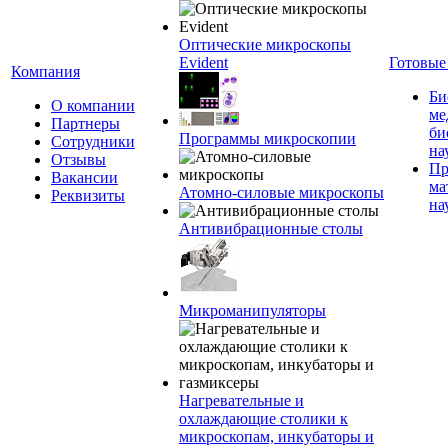
Оптические микроскопы
Evident
Готовые
Компания
Би
О компании
ме
Партнеры
би
Программы микроскопии
Сотрудники
на
Отзывы
Пр
Вакансии
ма
Атомно-силовые микроскопы
Реквизиты
на
Антивибрационные столы
Микроманипуляторы
Нагревательные и
охлаждающие столики к
микроскопам, инкубаторы и