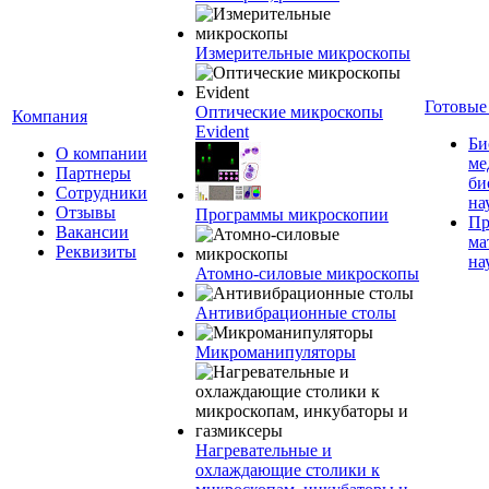
Измерительные микроскопы
Готовые
Оптические микроскопы
Компания
Evident
Би
О компании
ме
Партнеры
би
Сотрудники
на
Отзывы
Программы микроскопии
Пр
Вакансии
ма
Реквизиты
на
Атомно-силовые микроскопы
Антивибрационные столы
Микроманипуляторы
Нагревательные и
охлаждающие столики к