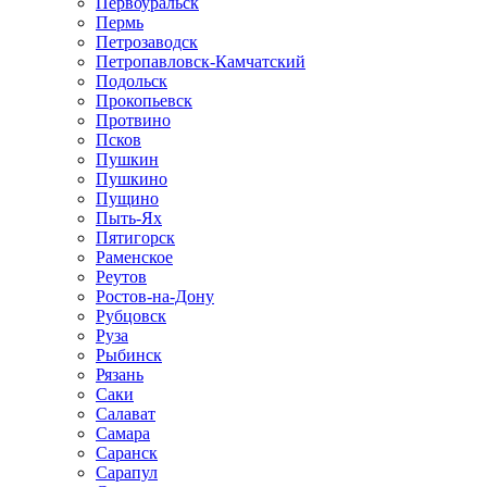
Первоуральск
Пермь
Петрозаводск
Петропавловск-Камчатский
Подольск
Прокопьевск
Протвино
Псков
Пушкин
Пушкино
Пущино
Пыть-Ях
Пятигорск
Раменское
Реутов
Ростов-на-Дону
Рубцовск
Руза
Рыбинск
Рязань
Саки
Салават
Самара
Саранск
Сарапул