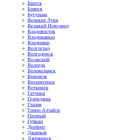
Братск
Брянск
Бугульма
Великие Луки
Великий Новгород
Владивосток
Владикавказ
Владимир
Волгоград
Волгодонск
Волжский
Вологда
Волоколамск
Воронеж
Воскресенск
Воткинск
Гатчина
Геленджик
Глазов
Горно-Алтайск
Грозный
Губкин
Дербент
Джанкой
Дзержинск