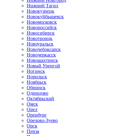
Нижний Новгород
Нижний Тагил
Новокузнецк
Новокуйбышевск
Новомосковск
Новороссийск
Новосибирск
Новотроицк
Новоуральск
Новочебоксарск
Новочеркасск
Новошахтинск
Новый Уренгой
Ногинск
Норильск
Ноябрьск
Обнинск
Одинцово
Октябрьский
Омск
Орел
Оренбург
Орехово-Зуево
Орск
Пенза