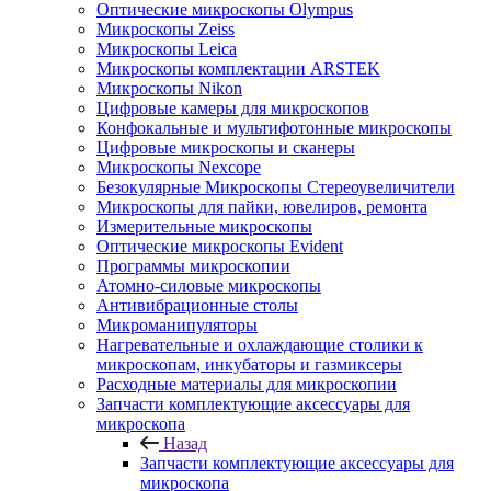
Оптические микроскопы Olympus
Микроскопы Zeiss
Микроскопы Leica
Микроскопы комплектации ARSTEK
Микроскопы Nikon
Цифровые камеры для микроскопов
Конфокальные и мультифотонные микроскопы
Цифровые микроскопы и сканеры
Микроскопы Nexcope
Безокулярные Микроскопы Стереоувеличители
Микроскопы для пайки, ювелиров, ремонта
Измерительные микроскопы
Оптические микроскопы Evident
Программы микроскопии
Атомно-силовые микроскопы
Антивибрационные столы
Микроманипуляторы
Нагревательные и охлаждающие столики к
микроскопам, инкубаторы и газмиксеры
Расходные материалы для микроскопии
Запчасти комплектующие аксессуары для
микроскопа
Назад
Запчасти комплектующие аксессуары для
микроскопа