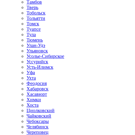
Тамбов
Тверь
Тобольск
Тольятти
Томск
Туапсе
Тула
Тюмень
Улан-Удэ
Ульяновск
Усолье-Сибирское
Уссурийск
Усть-Илимск
Уфа
Ухта
Феодосия
Хабаровск
Хасавюрт
Химки
Хоста
Циолковский
Чайковский
Чебоксары
Челябинск
Череповец