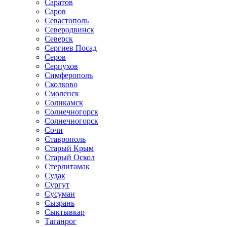
Саратов
Саров
Севастополь
Северодвинск
Северск
Сергиев Посад
Серов
Серпухов
Симферополь
Сколково
Смоленск
Соликамск
Солнечногорск
Солнечногорск
Сочи
Ставрополь
Старый Крым
Старый Оскол
Стерлитамак
Судак
Сургут
Сусуман
Сызрань
Сыктывкар
Таганрог