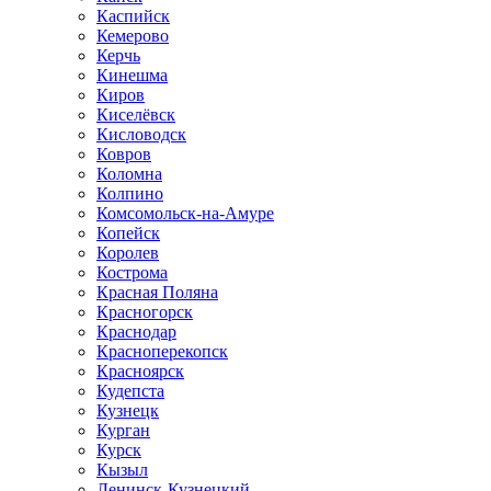
Каспийск
Кемерово
Керчь
Кинешма
Киров
Киселёвск
Кисловодск
Ковров
Коломна
Колпино
Комсомольск-на-Амуре
Копейск
Королев
Кострома
Красная Поляна
Красногорск
Краснодар
Красноперекопск
Красноярск
Кудепста
Кузнецк
Курган
Курск
Кызыл
Ленинск-Кузнецкий