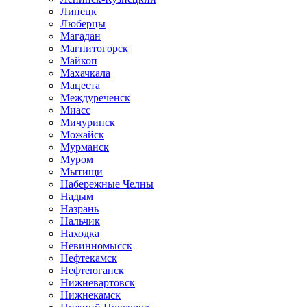
Липецк
Люберцы
Магадан
Магнитогорск
Майкоп
Махачкала
Мацеста
Междуреченск
Миасс
Мичуринск
Можайск
Мурманск
Муром
Мытищи
Набережные Челны
Надым
Назрань
Нальчик
Находка
Невинномысск
Нефтекамск
Нефтеюганск
Нижневартовск
Нижнекамск