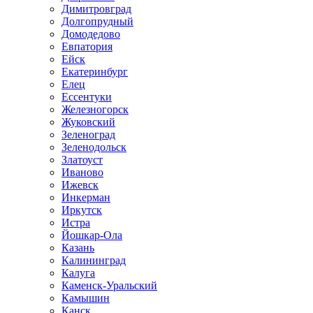
Димитровград
Долгопрудный
Домодедово
Евпатория
Ейск
Екатеринбург
Елец
Ессентуки
Железногорск
Жуковский
Зеленоград
Зеленодольск
Златоуст
Иваново
Ижевск
Инкерман
Иркутск
Истра
Йошкар-Ола
Казань
Калининград
Калуга
Каменск-Уральский
Камышин
Канск