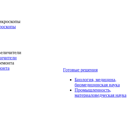
роскопы
личители
монта
Готовые решения
Биология, медицина,
биомедицинская наука
Промышленность,
материаловедческая наука