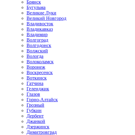
Брянск
Бугульма
Великие Луки
Великий Новгород
Владивосток
Владикавказ
Владимир
Волгоград
Волгодонск
Волжский
Вологда
Волоколамск
Воронеж
Воскресенск
Воткинск
Гатчина
Геленджик
Глазов
Горно-Алтайск
Грозный
Губкин
Дербент
Джанкой
Дзержинск
Димитровград