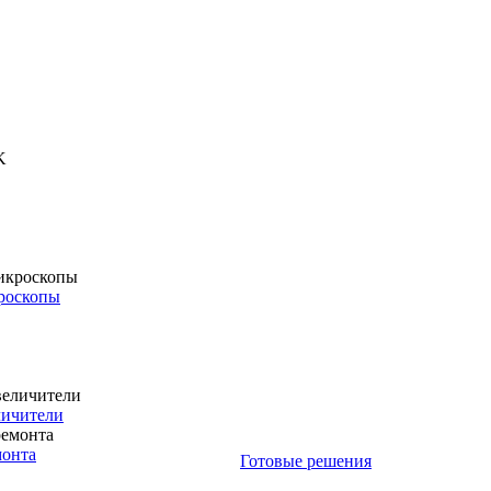
роскопы
личители
монта
Готовые решения