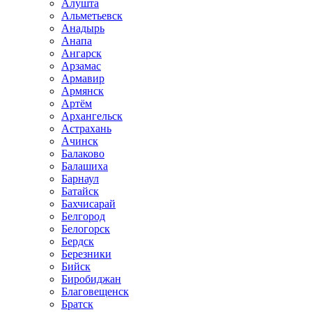
Алушта
Альметьевск
Анадырь
Анапа
Ангарск
Арзамас
Армавир
Армянск
Артём
Архангельск
Астрахань
Ачинск
Балаково
Балашиха
Барнаул
Батайск
Бахчисарай
Белгород
Белогорск
Бердск
Березники
Бийск
Биробиджан
Благовещенск
Братск