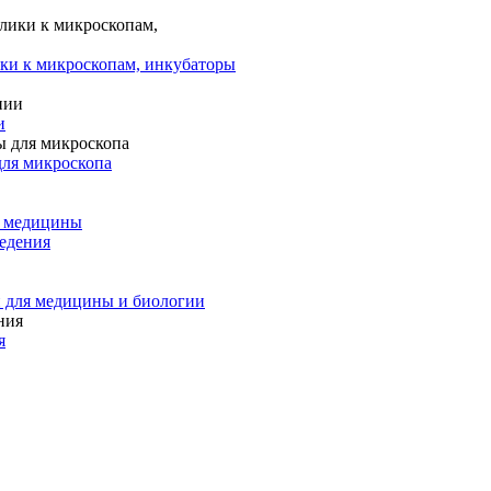
ки к микроскопам, инкубаторы
и
для микроскопа
и медицины
едения
 для медицины и биологии
я