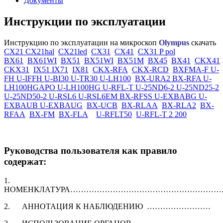
Документы
Инструкции по эксплуатации
Инструкцию по эксплуатации на микроскоп
Olympus
скачать
CX21 CX21hal
CX21led
CX31
CX41
CX31 P pol
BX61
BX61WI
BX51
BX51WI
BX51M
BX45
BX41
CKX41
CKX31
IX51 IX71
IX81
CKX-RFA
CKX-RCD
BXFMA-F U-
FH U-IFFH U-BI30 U-TR30 U-LH100
BX-URA2 BX-RFA U-
LH100HGAPO U-LH100HG U-RFL-T U-25ND6-2 U-25ND25-2
U-25ND50-2 U-RSL6 U-RSL6EM BX-RFSS U-EXBABG U-
EXBAUB U-EXBAUG
BX-UCB
BX-RLAA
BX-RLA2
BX-
RFAA
BX-FM
BX-FLA
U-RFLT50
U-RFL-T 2 200
Руководства пользователя как правило
содержат:
1.
НОМЕНКЛАТУРА………………………………………………
2. АННОТАЦИЯ К НАБЛЮДЕНИЮ ……………………