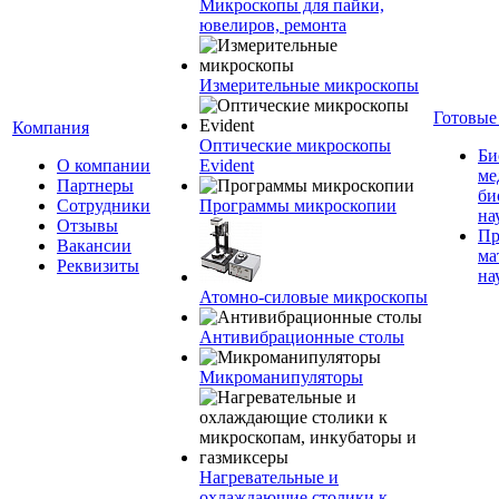
Микроскопы для пайки,
ювелиров, ремонта
Измерительные микроскопы
Готовые
Компания
Оптические микроскопы
Би
О компании
Evident
ме
Партнеры
би
Сотрудники
Программы микроскопии
на
Отзывы
Пр
Вакансии
ма
Реквизиты
на
Атомно-силовые микроскопы
Антивибрационные столы
Микроманипуляторы
Нагревательные и
охлаждающие столики к