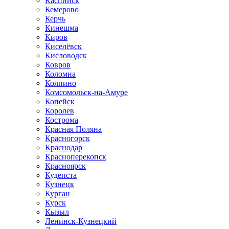
Каспийск
Кемерово
Керчь
Кинешма
Киров
Киселёвск
Кисловодск
Ковров
Коломна
Колпино
Комсомольск-на-Амуре
Копейск
Королев
Кострома
Красная Поляна
Красногорск
Краснодар
Красноперекопск
Красноярск
Кудепста
Кузнецк
Курган
Курск
Кызыл
Ленинск-Кузнецкий