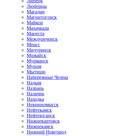
Липецк
Люберцы
Магадан
Магнитогорск
Майкоп
Махачкала
Мацеста
Междуреченск
Миасс
Мичуринск
Можайск
Мурманск
Муром
Мытищи
Набережные Челны
Надым
Назрань
Нальчик
Находка
Невинномысск
Нефтекамск
Нефтеюганск
Нижневартовск
Нижнекамск
Нижний Новгород