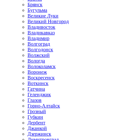
Брянск
Бугульма
Великие Луки
Великий Новгород
Владивосток
Владикавказ
Владимир
Волгоград
Волгодонск
Волжский
Вологда
Волоколамск
Воронеж
Воскресенск
Воткинск
Гатчина
Геленджик
Глазов
Горно-Алтайск
Грозный
Губкин
Дербент
Джанкой
Дзержинск
Димитровград