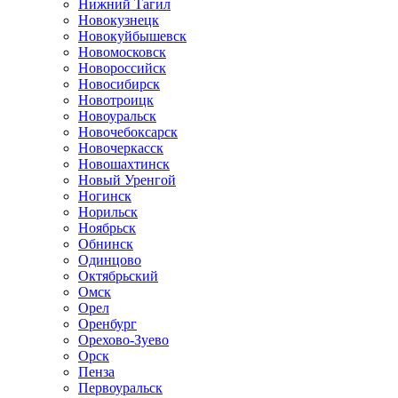
Нижний Тагил
Новокузнецк
Новокуйбышевск
Новомосковск
Новороссийск
Новосибирск
Новотроицк
Новоуральск
Новочебоксарск
Новочеркасск
Новошахтинск
Новый Уренгой
Ногинск
Норильск
Ноябрьск
Обнинск
Одинцово
Октябрьский
Омск
Орел
Оренбург
Орехово-Зуево
Орск
Пенза
Первоуральск