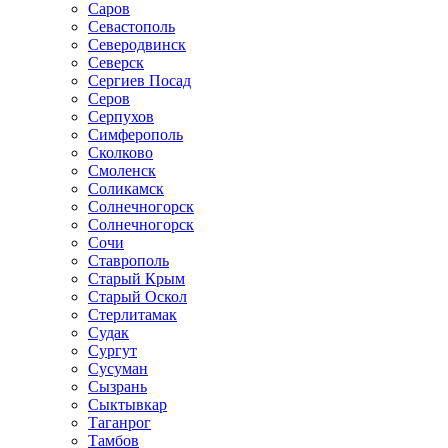
Саров
Севастополь
Северодвинск
Северск
Сергиев Посад
Серов
Серпухов
Симферополь
Сколково
Смоленск
Соликамск
Солнечногорск
Солнечногорск
Сочи
Ставрополь
Старый Крым
Старый Оскол
Стерлитамак
Судак
Сургут
Сусуман
Сызрань
Сыктывкар
Таганрог
Тамбов