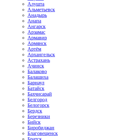
Алушта
Альметьевск
Анадырь
Анапа
Ангарск
Арзамас
Армавир
Армянск
Артём
Архангельск
Астрахань
Ачинск
Балаково
Балашиха
Барнаул
Батайск
Бахчисарай
Белгород
Белогорск
Бердск
Березники
Бийск
Биробиджан
Благовещенск
Братск