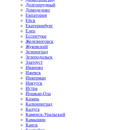
Долгопрудный
Домодедово
Евпатория
Ейск
Екатеринбург
Елец
Ессентуки
Железногорск
Жуковский
Зеленоград
Зеленодольск
Златоуст
Иваново
Ижевск
Инкерман
Иркутск
Истра
Йошкар-Ола
Казань
Калининград
Калуга
Каменск-Уральский
Камышин
Канск