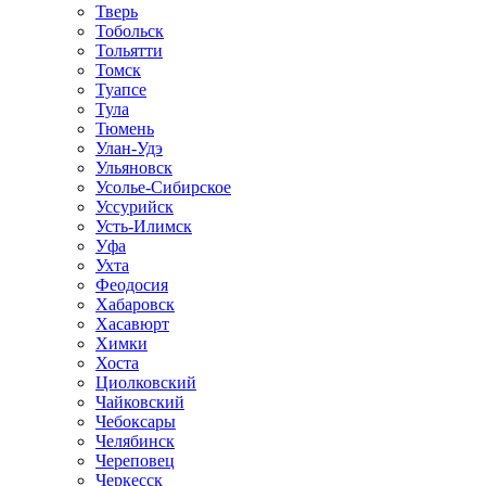
Тверь
Тобольск
Тольятти
Томск
Туапсе
Тула
Тюмень
Улан-Удэ
Ульяновск
Усолье-Сибирское
Уссурийск
Усть-Илимск
Уфа
Ухта
Феодосия
Хабаровск
Хасавюрт
Химки
Хоста
Циолковский
Чайковский
Чебоксары
Челябинск
Череповец
Черкесск