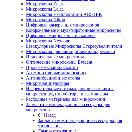
Микроскопы Zeiss
Микроскопы Leica
Микроскопы комплектации ARSTEK
Микроскопы Nikon
Цифровые камеры для микроскопов
Конфокальные и мультифотонные микроскопы
Цифровые микроскопы и сканеры
Микроскопы Nexcope
Безокулярные Микроскопы Стереоувеличители
Микроскопы для пайки, ювелиров, ремонта
Измерительные микроскопы
Оптические микроскопы Evident
Программы микроскопии
Атомно-силовые микроскопы
Антивибрационные столы
Микроманипуляторы
Нагревательные и охлаждающие столики к
микроскопам, инкубаторы и газмиксеры
Расходные материалы для микроскопии
Запчасти комплектующие аксессуары для
микроскопа
Назад
Запчасти комплектующие аксессуары для
микроскопа
Лампы стеклянные