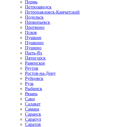
Пермь
Петрозаводск
Петропавловск-Камчатский
Подольск
Прокопьевск
Протвино
Псков
Пушкин
Пушкино
Пущино
Пыть-Ях
Пятигорск
Раменское
Реутов
Ростов-на-Дону
Рубцовск
Руза
Рыбинск
Рязань
Саки
Салават
Самара
Саранск
Сарапул
Саратов