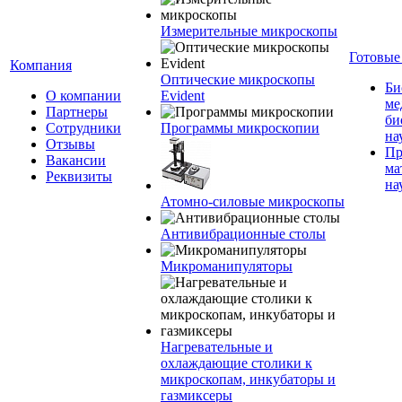
Измерительные микроскопы
Готовые
Компания
Оптические микроскопы
Би
О компании
Evident
ме
Партнеры
би
Сотрудники
Программы микроскопии
на
Отзывы
Пр
Вакансии
ма
Реквизиты
на
Атомно-силовые микроскопы
Антивибрационные столы
Микроманипуляторы
Нагревательные и
охлаждающие столики к
микроскопам, инкубаторы и
газмиксеры