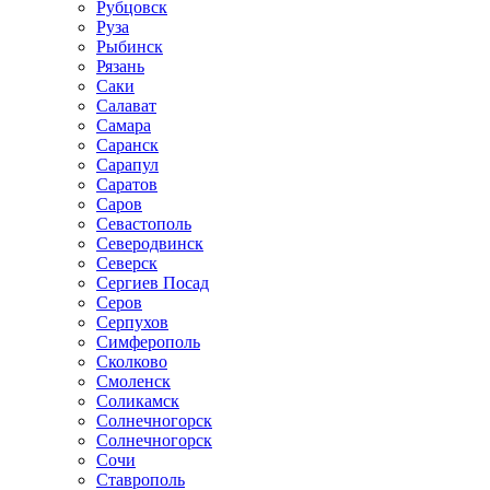
Рубцовск
Руза
Рыбинск
Рязань
Саки
Салават
Самара
Саранск
Сарапул
Саратов
Саров
Севастополь
Северодвинск
Северск
Сергиев Посад
Серов
Серпухов
Симферополь
Сколково
Смоленск
Соликамск
Солнечногорск
Солнечногорск
Сочи
Ставрополь