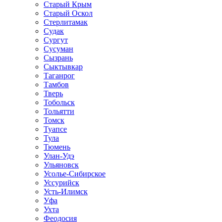
Старый Крым
Старый Оскол
Стерлитамак
Судак
Сургут
Сусуман
Сызрань
Сыктывкар
Таганрог
Тамбов
Тверь
Тобольск
Тольятти
Томск
Туапсе
Тула
Тюмень
Улан-Удэ
Ульяновск
Усолье-Сибирское
Уссурийск
Усть-Илимск
Уфа
Ухта
Феодосия