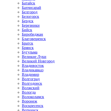
Батайск
Бахчисарай
Белгород
Белогорск
Бердск
Березники
Бийск
Биробиджан
Благовещенск
Братск
Брянск
Бугульма
Великие Луки
Великий Новгород
Владивосток
Владикавказ
Владимир
Волгоград
Волгодонск
Волжский
Вологда
Волоколамск
Воронеж
Воскресенск
Воткинск