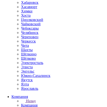
Хабаровск
Хасавюрт
Химки
Хоста
Циолковский
Чайковский
Чебоксары
Челябинск
Череповец
Черкесск
Чита
Шахты
Щёлкино
Щёлково
Электросталь
Элиста
Энгельс
Южно-Сахалинск
Якутск
Ялта
Ярославль
Компания
Назад
Компания