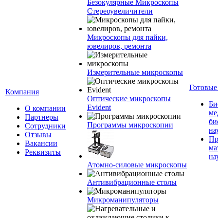
Безокулярные Микроскопы
Стереоувеличители
Микроскопы для пайки,
ювелиров, ремонта
Измерительные микроскопы
Готовые
Компания
Оптические микроскопы
Би
Evident
О компании
ме
Партнеры
би
Программы микроскопии
Сотрудники
на
Отзывы
Пр
Вакансии
ма
Реквизиты
на
Атомно-силовые микроскопы
Антивибрационные столы
Микроманипуляторы