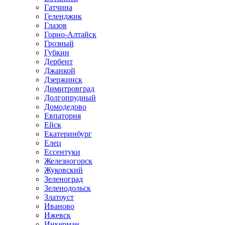
Гатчина
Геленджик
Глазов
Горно-Алтайск
Грозный
Губкин
Дербент
Джанкой
Дзержинск
Димитровград
Долгопрудный
Домодедово
Евпатория
Ейск
Екатеринбург
Елец
Ессентуки
Железногорск
Жуковский
Зеленоград
Зеленодольск
Златоуст
Иваново
Ижевск
Инкерман