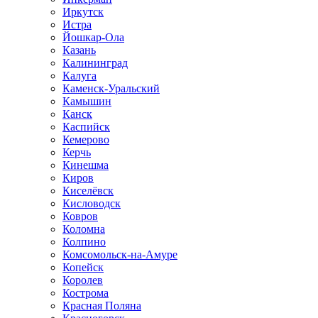
Иркутск
Истра
Йошкар-Ола
Казань
Калининград
Калуга
Каменск-Уральский
Камышин
Канск
Каспийск
Кемерово
Керчь
Кинешма
Киров
Киселёвск
Кисловодск
Ковров
Коломна
Колпино
Комсомольск-на-Амуре
Копейск
Королев
Кострома
Красная Поляна