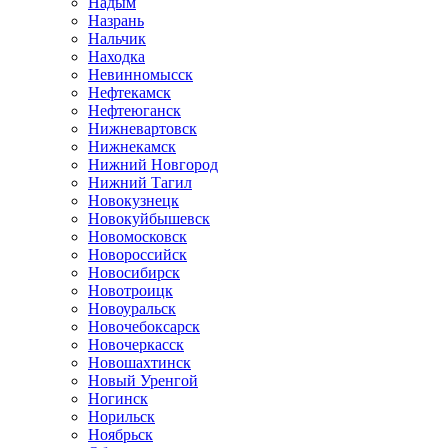
Надым
Назрань
Нальчик
Находка
Невинномысск
Нефтекамск
Нефтеюганск
Нижневартовск
Нижнекамск
Нижний Новгород
Нижний Тагил
Новокузнецк
Новокуйбышевск
Новомосковск
Новороссийск
Новосибирск
Новотроицк
Новоуральск
Новочебоксарск
Новочеркасск
Новошахтинск
Новый Уренгой
Ногинск
Норильск
Ноябрьск