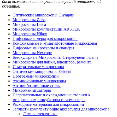
даст возможность получить наилучший оптимальный
объектив.
Оптические микроскопы Olympus
Микроскопы Zeiss
Микроскопы Leica
Микроскопы комплектации ARSTEK
Микроскопы Nikon
Цифровые камеры для микроскопов
Конфокальные и мультифотонные микроскопы
Цифровые микроскопы и сканеры
Микроскопы Nexcope
Безокулярные Микроскопы Стереоувеличители
Микроскопы для пайки, ювелиров, ремонта
Измерительные микроскопы
Оптические микроскопы Evident
Программы микроскопии
Атомно-силовые микроскопы
Антивибрационные столы
Микроманипуляторы
Нагревательные и охлаждающие столики к
микроскопам, инкубаторы и газмиксеры
Расходные материалы для микроскопии
Запчасти комплектующие аксессуары для микроскопа
Лампы стеклянные