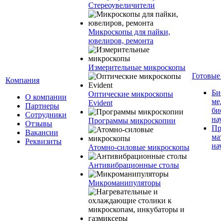
Стереоувеличители
Микроскопы для пайки,
ювелиров, ремонта
Измерительные микроскопы
Готовые
Компания
Би
Оптические микроскопы
О компании
ме
Evident
Партнеры
би
Сотрудники
на
Программы микроскопии
Отзывы
Пр
Вакансии
ма
Реквизиты
на
Атомно-силовые микроскопы
Антивибрационные столы
Микроманипуляторы