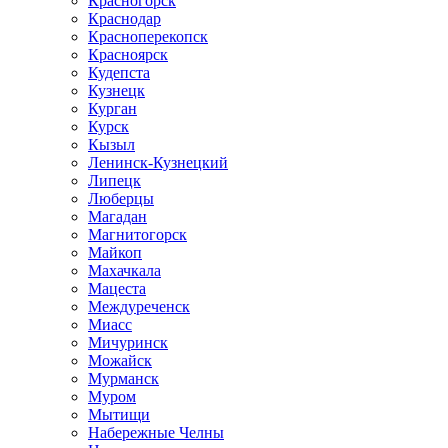
Красногорск
Краснодар
Красноперекопск
Красноярск
Кудепста
Кузнецк
Курган
Курск
Кызыл
Ленинск-Кузнецкий
Липецк
Люберцы
Магадан
Магнитогорск
Майкоп
Махачкала
Мацеста
Междуреченск
Миасс
Мичуринск
Можайск
Мурманск
Муром
Мытищи
Набережные Челны