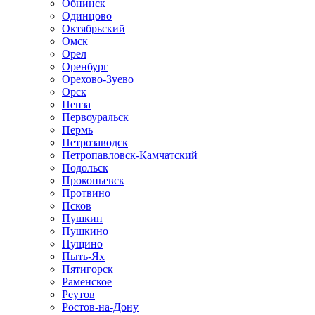
Обнинск
Одинцово
Октябрьский
Омск
Орел
Оренбург
Орехово-Зуево
Орск
Пенза
Первоуральск
Пермь
Петрозаводск
Петропавловск-Камчатский
Подольск
Прокопьевск
Протвино
Псков
Пушкин
Пушкино
Пущино
Пыть-Ях
Пятигорск
Раменское
Реутов
Ростов-на-Дону