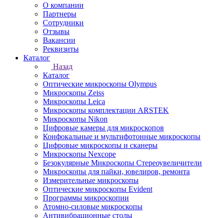
О компании
Партнеры
Сотрудники
Отзывы
Вакансии
Реквизиты
Каталог
Назад
Каталог
Оптические микроскопы Olympus
Микроскопы Zeiss
Микроскопы Leica
Микроскопы комплектации ARSTEK
Микроскопы Nikon
Цифровые камеры для микроскопов
Конфокальные и мультифотонные микроскопы
Цифровые микроскопы и сканеры
Микроскопы Nexcope
Безокулярные Микроскопы Стереоувеличители
Микроскопы для пайки, ювелиров, ремонта
Измерительные микроскопы
Оптические микроскопы Evident
Программы микроскопии
Атомно-силовые микроскопы
Антивибрационные столы