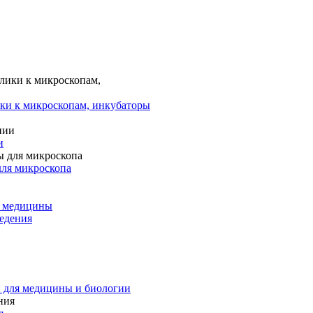
ки к микроскопам, инкубаторы
и
для микроскопа
и медицины
едения
 для медицины и биологии