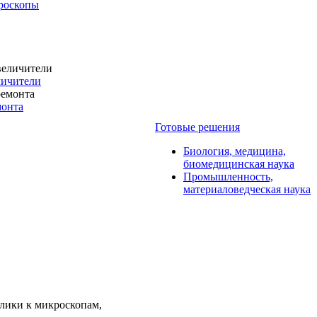
роскопы
личители
монта
Готовые решения
Биология, медицина,
биомедицинская наука
Промышленность,
материаловедческая наука