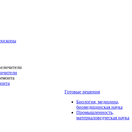
роскопы
личители
монта
Готовые решения
Биология, медицина,
биомедицинская наука
Промышленность,
материаловедческая наука