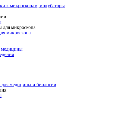
ки к микроскопам, инкубаторы
и
для микроскопа
и медицины
едения
 для медицины и биологии
я