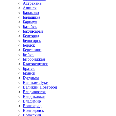
Астрахань
Ачинск
Балаково
Балашиха
Барнаул
Батайск
Бахчисарай
Белгород
Белогорск
Бердск
Березники
Бийск
Биробиджан
Благовещенск
Братск
Брянск
Бугульма
Великие Луки
Великий Новгород
Владивосток
Владикавказ
Владимир
Волгоград
Волгодонск
Волжский