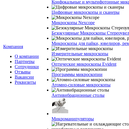
Конфокальные и мультифотонные мик
Цифровые микроскопы и сканеры
Микроскопы Nexcope
Безокулярные Микроскопы Стереоуве
Микроскопы для пайки, ювелиров, ре
Компания
Измерительные микроскопы
О компании
Партнеры
Оптические микроскопы Evident
Сотрудники
Отзывы
Программы микроскопии
Вакансии
Реквизиты
Атомно-силовые микроскопы
Антивибрационные столы
Микроманипуляторы