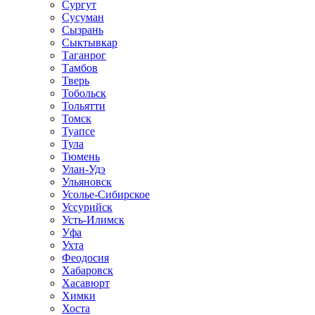
Сургут
Сусуман
Сызрань
Сыктывкар
Таганрог
Тамбов
Тверь
Тобольск
Тольятти
Томск
Туапсе
Тула
Тюмень
Улан-Удэ
Ульяновск
Усолье-Сибирское
Уссурийск
Усть-Илимск
Уфа
Ухта
Феодосия
Хабаровск
Хасавюрт
Химки
Хоста