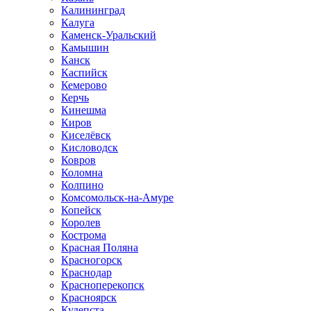
Калининград
Калуга
Каменск-Уральский
Камышин
Канск
Каспийск
Кемерово
Керчь
Кинешма
Киров
Киселёвск
Кисловодск
Ковров
Коломна
Колпино
Комсомольск-на-Амуре
Копейск
Королев
Кострома
Красная Поляна
Красногорск
Краснодар
Красноперекопск
Красноярск
Кудепста