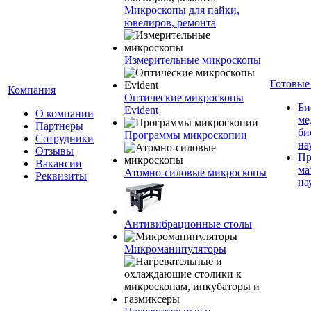
Микроскопы для пайки,
ювелиров, ремонта
Измерительные микроскопы
Готовые
Компания
Оптические микроскопы
Би
Evident
О компании
ме
Партнеры
би
Программы микроскопии
Сотрудники
на
Отзывы
Пр
Вакансии
ма
Атомно-силовые микроскопы
Реквизиты
на
Антивибрационные столы
Микроманипуляторы