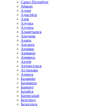
Санкт-Петербург
Абакан
Адлер
Адыгейск
Азов
Алупка
Алушта
Альметьевск
Анадырь
Анапа
Ангарск
Арзамас
Армавир
Армянск
Артём
Архангельск
Астрахань
Ачинск
Балаково
Балашиха
Барнаул
Батайск
Бахчисарай
Белгород
Белогорск