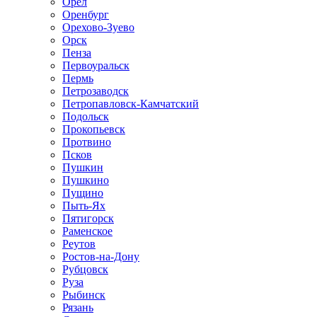
Орел
Оренбург
Орехово-Зуево
Орск
Пенза
Первоуральск
Пермь
Петрозаводск
Петропавловск-Камчатский
Подольск
Прокопьевск
Протвино
Псков
Пушкин
Пушкино
Пущино
Пыть-Ях
Пятигорск
Раменское
Реутов
Ростов-на-Дону
Рубцовск
Руза
Рыбинск
Рязань