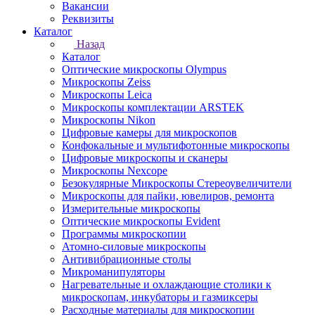
Вакансии
Реквизиты
Каталог
Назад
Каталог
Оптические микроскопы Olympus
Микроскопы Zeiss
Микроскопы Leica
Микроскопы комплектации ARSTEK
Микроскопы Nikon
Цифровые камеры для микроскопов
Конфокальные и мультифотонные микроскопы
Цифровые микроскопы и сканеры
Микроскопы Nexcope
Безокулярные Микроскопы Стереоувеличители
Микроскопы для пайки, ювелиров, ремонта
Измерительные микроскопы
Оптические микроскопы Evident
Программы микроскопии
Атомно-силовые микроскопы
Антивибрационные столы
Микроманипуляторы
Нагревательные и охлаждающие столики к
микроскопам, инкубаторы и газмиксеры
Расходные материалы для микроскопии