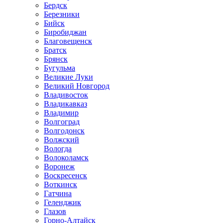
Бердск
Березники
Бийск
Биробиджан
Благовещенск
Братск
Брянск
Бугульма
Великие Луки
Великий Новгород
Владивосток
Владикавказ
Владимир
Волгоград
Волгодонск
Волжский
Вологда
Волоколамск
Воронеж
Воскресенск
Воткинск
Гатчина
Геленджик
Глазов
Горно-Алтайск