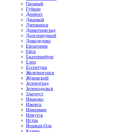
Грозный
Губкин
Дербент
Джанкой
Дзержинск
Димитровград
Долгопрудный
Домодедово
Евпатория
Ейск
Екатеринбург
Елец
Ессентуки
Железногорск
Жуковский
Зеленоград
Зеленодольск
Златоуст
Иваново
Ижевск
Инкерман
Иркутск
Истра
Йошкар-Ола
Казань