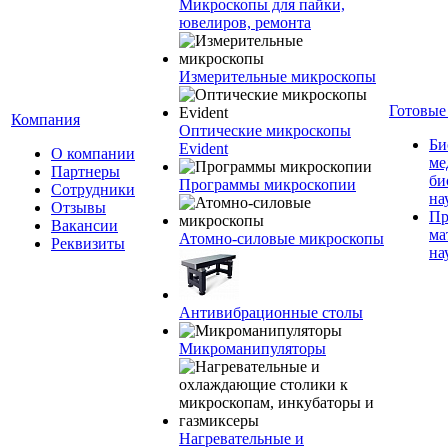
Микроскопы для пайки,
ювелиров, ремонта
Измерительные микроскопы
Готовые
Компания
Оптические микроскопы
Би
Evident
О компании
ме
Партнеры
би
Программы микроскопии
Сотрудники
на
Отзывы
Пр
Вакансии
ма
Атомно-силовые микроскопы
Реквизиты
на
Антивибрационные столы
Микроманипуляторы
Нагревательные и