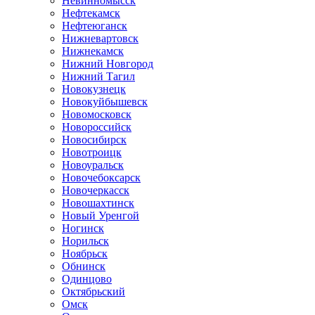
Невинномысск
Нефтекамск
Нефтеюганск
Нижневартовск
Нижнекамск
Нижний Новгород
Нижний Тагил
Новокузнецк
Новокуйбышевск
Новомосковск
Новороссийск
Новосибирск
Новотроицк
Новоуральск
Новочебоксарск
Новочеркасск
Новошахтинск
Новый Уренгой
Ногинск
Норильск
Ноябрьск
Обнинск
Одинцово
Октябрьский
Омск