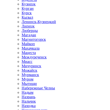
Кузнецк
Курган
Курск
Кызыл
Ленинск-Кузнецкий
Липецк
Люберцы
Магадан
Магнитогорск
Майкоп
Махачкала
Мацеста
Междуреченск
Миасс
Мичуринск
Можайск
Мурманск
Муром
Мытищи
Набережные Челны
Надым
Назрань
Нальчик
Находка