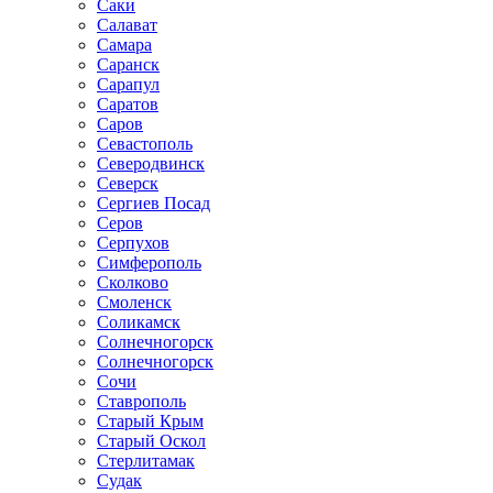
Саки
Салават
Самара
Саранск
Сарапул
Саратов
Саров
Севастополь
Северодвинск
Северск
Сергиев Посад
Серов
Серпухов
Симферополь
Сколково
Смоленск
Соликамск
Солнечногорск
Солнечногорск
Сочи
Ставрополь
Старый Крым
Старый Оскол
Стерлитамак
Судак