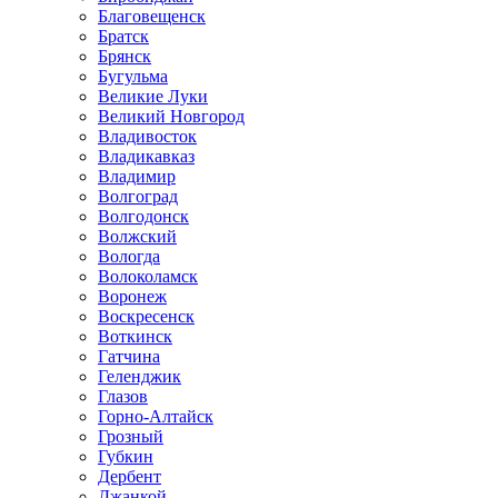
Благовещенск
Братск
Брянск
Бугульма
Великие Луки
Великий Новгород
Владивосток
Владикавказ
Владимир
Волгоград
Волгодонск
Волжский
Вологда
Волоколамск
Воронеж
Воскресенск
Воткинск
Гатчина
Геленджик
Глазов
Горно-Алтайск
Грозный
Губкин
Дербент
Джанкой