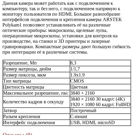
Данная камера может работать как с подключением к
компьютеру, так и без него, с подключением напрямую к
монитору пользователя по HDMI. Большое разнообразие
интерфейсов подключения и крепления камеры ARSTEK
Polykam1 позволяют устанавливать её на различные
оптические приборы: микроскопы, щелевые лупы,
операционные микроскопы, установки для контроля на
производстве, на станки и 3D принтеры и лазерные
гравировщики. Компактные размеры дают большую гибкость
при интеграции её в различные системы.
Разрешение, Мп
8,3
Размер матрицы, дюйм
1/1,7
Размер пиксела, мкм
1.9x1.9
Тип матрицы
CMOS
Цветность матрицы
Цветная
Максимальное разрешение, пкс
3840 × 2160
3840 × 2160 30 кадр/с (4K)
Количество кадров в секунду
1920 × 1080 60 кадр/с FullHD
Затвор
Построчный
Разъем крепления
C-mount
Интерфейс подключения
USB, HDMI, microSD
Отзывы (0)