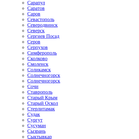
Сарапул
Саратов
Саров
Севастополь
Северодвинск
Северск
Сергиев Посад
Серов
Серпухов
Симферополь
Сколково
Смоленск
Соликамск
Солнечногорск
Солнечногорск
Сочи
Ставрополь
Старый Крым
Старый Оскол
Стерлитамак
Судак
Сургут
Сусуман
Сызрань
Сыктывкар