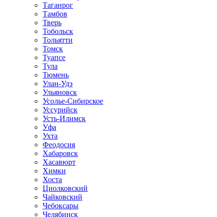
Таганрог
Тамбов
Тверь
Тобольск
Тольятти
Томск
Туапсе
Тула
Тюмень
Улан-Удэ
Ульяновск
Усолье-Сибирское
Уссурийск
Усть-Илимск
Уфа
Ухта
Феодосия
Хабаровск
Хасавюрт
Химки
Хоста
Циолковский
Чайковский
Чебоксары
Челябинск