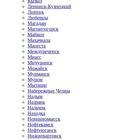
Кызыл
Ленинск-Кузнецкий
Липецк
Люберцы
Магадан
Магнитогорск
Майкоп
Махачкала
Мацеста
Междуреченск
Миасс
Мичуринск
Можайск
Мурманск
Муром
Мытищи
Набережные Челны
Надым
Назрань
Нальчик
Находка
Невинномысск
Нефтекамск
Нефтеюганск
Нижневартовск