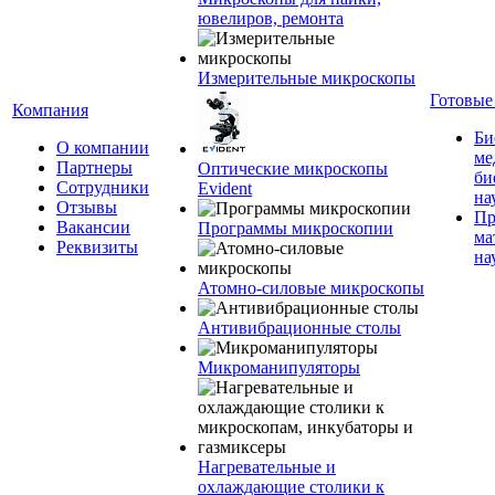
ювелиров, ремонта
Измерительные микроскопы
Готовые
Компания
Би
О компании
ме
Партнеры
Оптические микроскопы
би
Сотрудники
Evident
на
Отзывы
Пр
Вакансии
Программы микроскопии
ма
Реквизиты
на
Атомно-силовые микроскопы
Антивибрационные столы
Микроманипуляторы
Нагревательные и
охлаждающие столики к