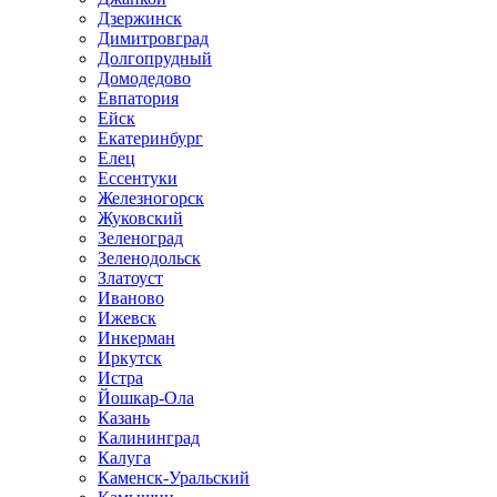
Дзержинск
Димитровград
Долгопрудный
Домодедово
Евпатория
Ейск
Екатеринбург
Елец
Ессентуки
Железногорск
Жуковский
Зеленоград
Зеленодольск
Златоуст
Иваново
Ижевск
Инкерман
Иркутск
Истра
Йошкар-Ола
Казань
Калининград
Калуга
Каменск-Уральский