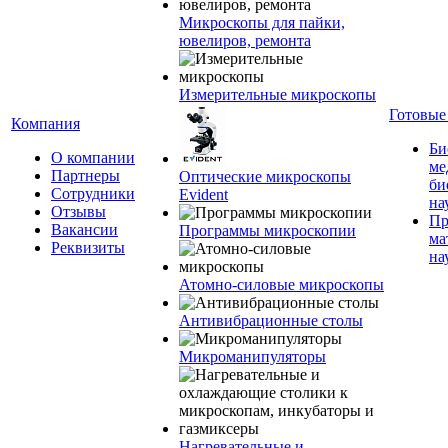
Микроскопы для пайки,
ювелиров, ремонта
Измерительные микроскопы
Готовые
Компания
Би
О компании
ме
Партнеры
Оптические микроскопы
би
Сотрудники
Evident
на
Отзывы
Пр
Вакансии
Программы микроскопии
ма
Реквизиты
на
Атомно-силовые микроскопы
Антивибрационные столы
Микроманипуляторы
Нагревательные и