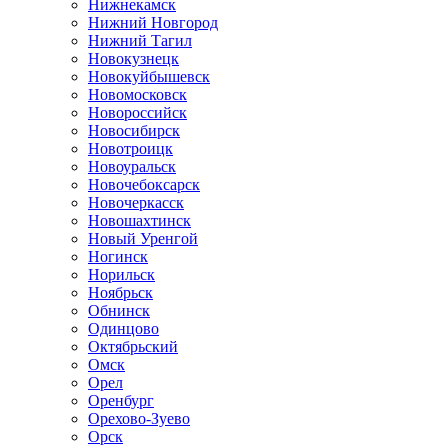
Нижнекамск
Нижний Новгород
Нижний Тагил
Новокузнецк
Новокуйбышевск
Новомосковск
Новороссийск
Новосибирск
Новотроицк
Новоуральск
Новочебоксарск
Новочеркасск
Новошахтинск
Новый Уренгой
Ногинск
Норильск
Ноябрьск
Обнинск
Одинцово
Октябрьский
Омск
Орел
Оренбург
Орехово-Зуево
Орск