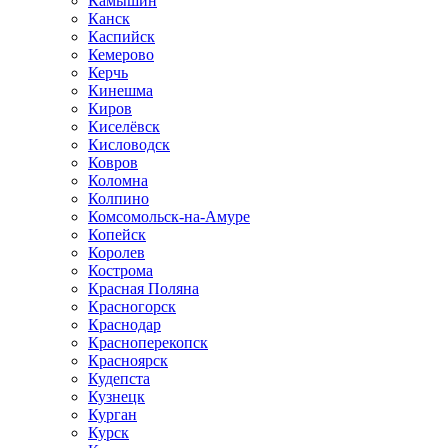
Камышин
Канск
Каспийск
Кемерово
Керчь
Кинешма
Киров
Киселёвск
Кисловодск
Ковров
Коломна
Колпино
Комсомольск-на-Амуре
Копейск
Королев
Кострома
Красная Поляна
Красногорск
Краснодар
Красноперекопск
Красноярск
Кудепста
Кузнецк
Курган
Курск