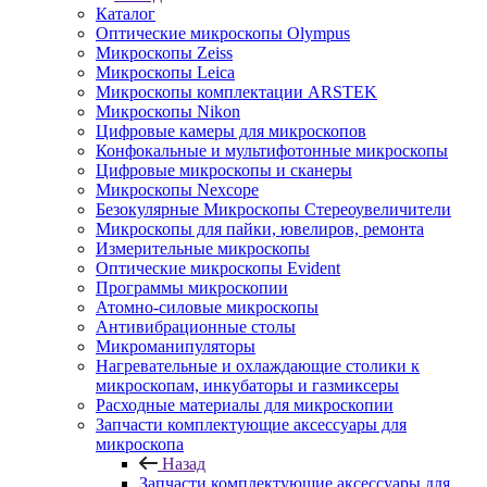
Каталог
Оптические микроскопы Olympus
Микроскопы Zeiss
Микроскопы Leica
Микроскопы комплектации ARSTEK
Микроскопы Nikon
Цифровые камеры для микроскопов
Конфокальные и мультифотонные микроскопы
Цифровые микроскопы и сканеры
Микроскопы Nexcope
Безокулярные Микроскопы Стереоувеличители
Микроскопы для пайки, ювелиров, ремонта
Измерительные микроскопы
Оптические микроскопы Evident
Программы микроскопии
Атомно-силовые микроскопы
Антивибрационные столы
Микроманипуляторы
Нагревательные и охлаждающие столики к
микроскопам, инкубаторы и газмиксеры
Расходные материалы для микроскопии
Запчасти комплектующие аксессуары для
микроскопа
Назад
Запчасти комплектующие аксессуары для