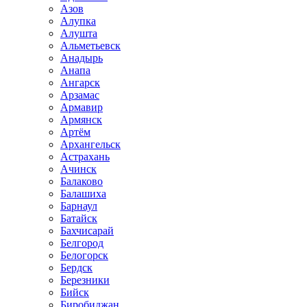
Азов
Алупка
Алушта
Альметьевск
Анадырь
Анапа
Ангарск
Арзамас
Армавир
Армянск
Артём
Архангельск
Астрахань
Ачинск
Балаково
Балашиха
Барнаул
Батайск
Бахчисарай
Белгород
Белогорск
Бердск
Березники
Бийск
Биробиджан