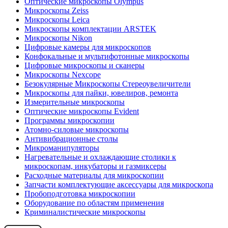
Оптические микроскопы Olympus
Микроскопы Zeiss
Микроскопы Leica
Микроскопы комплектации ARSTEK
Микроскопы Nikon
Цифровые камеры для микроскопов
Конфокальные и мультифотонные микроскопы
Цифровые микроскопы и сканеры
Микроскопы Nexcope
Безокулярные Микроскопы Стереоувеличители
Микроскопы для пайки, ювелиров, ремонта
Измерительные микроскопы
Оптические микроскопы Evident
Программы микроскопии
Атомно-силовые микроскопы
Антивибрационные столы
Микроманипуляторы
Нагревательные и охлаждающие столики к
микроскопам, инкубаторы и газмиксеры
Расходные материалы для микроскопии
Запчасти комплектующие аксессуары для микроскопа
Пробоподготовка микроскопии
Оборудование по областям применения
Криминалистические микроскопы