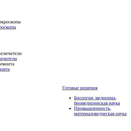
роскопы
личители
монта
Готовые решения
Биология, медицина,
биомедицинская наука
Промышленность,
материаловедческая наука