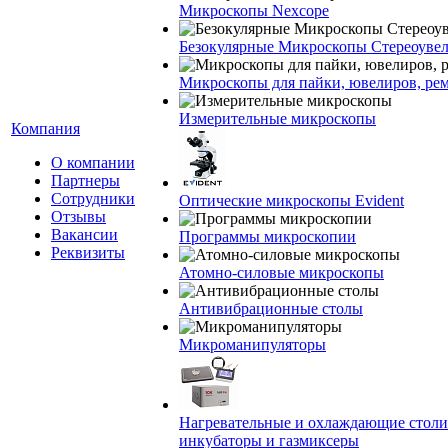
Микроскопы Nexcope
Безокулярные Микроскопы Стереоуве
Микроскопы для пайки, ювелиров, ре
Измерительные микроскопы
Компания
О компании
Партнеры
Сотрудники
Оптические микроскопы Evident
Отзывы
Вакансии
Программы микроскопии
Реквизиты
Атомно-силовые микроскопы
Антивибрационные столы
Микроманипуляторы
Нагревательные и охлаждающие столи
инкубаторы и газмиксеры