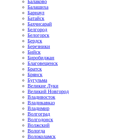
Балаково
Балашиха
Барнаул
Батайск
Бахчисарай
Белгород
Белогорск
Бердск
Березники
Бийск
Биробиджан
Благовещенск
Братск
Брянск
Бугульма
Великие Луки
Великий Новгород
Владивосток
Владикавказ
Владимир
Волгоград
Волгодонск
Волжский
Вологда
Волоколамск